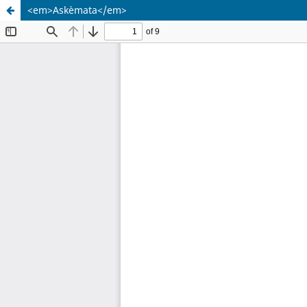
<em>Askèmata</em>