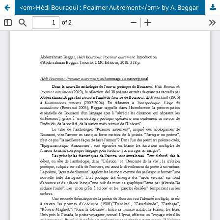
<em>Hédi Bouraoui : Poaimer Autrement</em> by A. Beggar