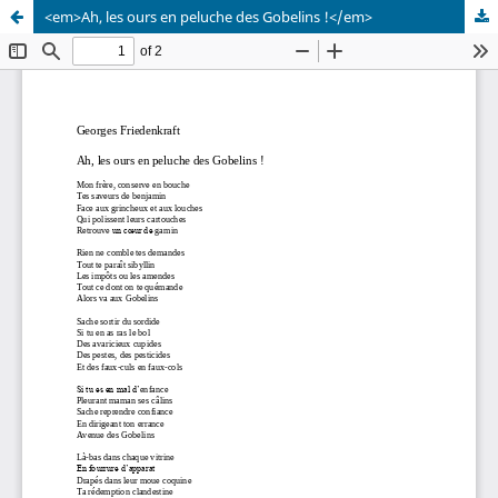
<em>Ah, les ours en peluche des Gobelins !</em>