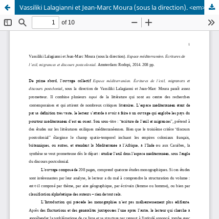
Vassiliki Lalagianni et Jean-Marc Moura (sous la direction). <em>Espace méditerranéen. Écritures de l’exil, migrances et discours postcolonial.</em>